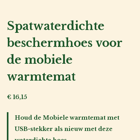
Kat
Hond
Spatwaterdichte
Voor
beschermhoes voor
de
fokker
de mobiele
warmtemat
Voor
de
baas
€
16,15
Over
Houd de Mobiele warmtemat met
ons
USB-stekker als nieuw met deze
Account