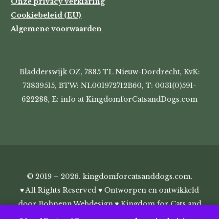
Onze privacy verklaring
Cookiebeleid (EU)
Algemene voorwaarden
Bladderswijk OZ, 7885 TL Nieuw-Dordrecht, KvK:
73839515, BTW: NL001972712B60, T: 0031(0)591-
622288, E: info at KingdomforCatsandDogs.com
© 2019 – 2026. kingdomforcatsanddogs.com.
♥ All Rights Reserved ♥ Ontworpen en ontwikkeld
door
Bohnenn Webdesign
♥ Kingdom for Cats and
Dogs ♥