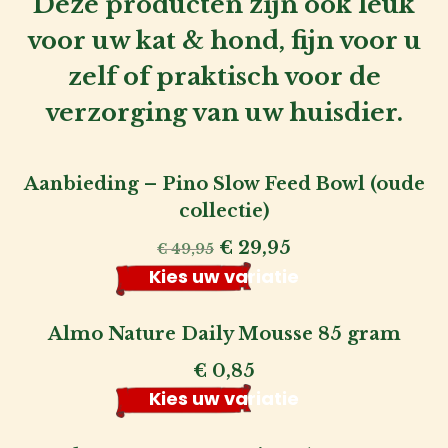
Deze producten zijn ook leuk
voor uw kat & hond, fijn voor u
zelf of praktisch voor de
verzorging van uw huisdier.
Aanbieding – Pino Slow Feed Bowl (oude
collectie)
Oorspronkelijke
Huidige
€
29,95
€
49,95
prijs
prijs
Kies uw variatie
was:
is:
€ 49,95.
€ 29,95.
Almo Nature Daily Mousse 85 gram
€
0,85
Kies uw variatie