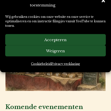
informeren of we een specifiek product
toestemming
mee kunnen nemen.
Wij gebruiken cookies om onze website en onze service te
optimaliseren en om instructie filmpjes vanuit YouTube te kunnen
tonen.
Accepteren
Weigeren
Cookiebeleid
Privacy verklaring
Komende evenementen