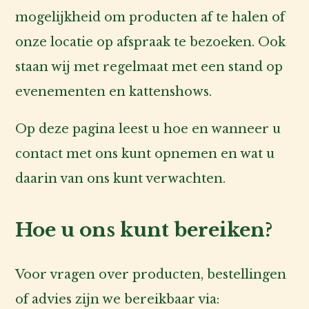
Hond
mogelijkheid om producten af te halen of
onze locatie op afspraak te bezoeken. Ook
Voor
staan wij met regelmaat met een stand op
de
evenementen en kattenshows.
fokker
Op deze pagina leest u hoe en wanneer u
Voor
contact met ons kunt opnemen en wat u
de
baas
daarin van ons kunt verwachten.
Over
Hoe u ons kunt bereiken?
ons
Voor vragen over producten, bestellingen
Account
inlog
of advies zijn we bereikbaar via: