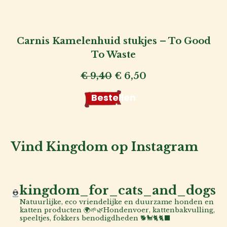
Carnis Kamelenhuid stukjes – To Good
To Waste
Oorspronkelijke
Huidige
€
9,40
€
6,50
prijs
prijs
Bestellen
was:
is:
€ 9,40.
€ 6,50.
Vind Kingdom op Instagram
kingdom_for_cats_and_dogs
Natuurlijke, eco vriendelijke en duurzame honden en
katten producten 🌍🌱🌿Hondenvoer, kattenbakvulling,
speeltjes, fokkers benodigdheden 🐕🐩🐈🐈‍⬛