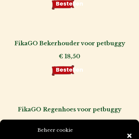
prijs
prijs
Bestellen
was:
is:
€ 17,95.
€ 11,50.
FikaGO Bekerhouder voor petbuggy
€
18,50
Bestellen
FikaGO Regenhoes voor petbuggy
Prijsklasse:
€
49,50
-
€
54,50
Beheer cookie
Kies uw variatie
€ 49,50