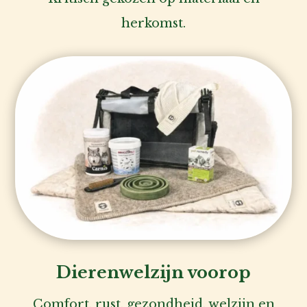
Voor
herkomst.
de
baas
Over
ons
Account
inlog
Dierenwelzijn voorop
Comfort, rust, gezondheid, welzijn en