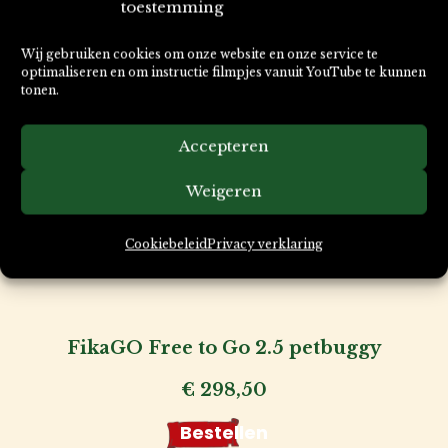
toestemming
tot
€ 54,50
Wij gebruiken cookies om onze website en onze service te
optimaliseren en om instructie filmpjes vanuit YouTube te kunnen
tonen.
FikaGO Flytta Plus petbuggy,
draagmand & fietsmand
Accepteren
€
367,50
Weigeren
Bestellen
Cookiebeleid
Privacy verklaring
FikaGO Free to Go 2.5 petbuggy
€
298,50
Bestellen