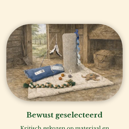
Kat
Hond
Voor
de
Bewust geselecteerd
fokker
Kritisch gekozen op materiaal en