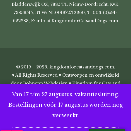
Bladderswijk OZ, 7885 TL Nieuw-Dordrecht, KvK:
73839515, BTW: NL001972712B60, T: 0031(0)591-
622288, E: info at KingdomforCatsandDogs.com
© 2019 – 2026. kingdomforcatsanddogs.com.
♥ All Rights Reserved ♥ Ontworpen en ontwikkeld
door
Bohnenn Webdesign
♥ Kingdom for Cats and
Dogs ♥
Van 17 t/m 27 augustus, vakantiesluiting.
Bestellingen vóór 17 augustus worden nog
verwerkt.
...........................................................................................