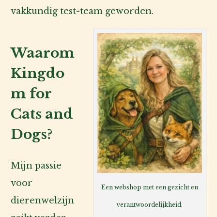
vakkundig test-team geworden.
Voor
de
baas
Waarom
Kingdo
Over
m for
ons
Cats and
Account
Dogs?
inlog
Mijn passie
voor
Een webshop met een gezicht en
dierenwelzijn
verantwoordelijkheid.