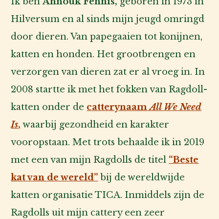
Ik ben
Annouk Fennis,
geboren in 1973 in
Hilversum en al sinds mijn jeugd omringd
door dieren. Van papegaaien tot konijnen,
katten en honden. Het grootbrengen en
verzorgen van dieren zat er al vroeg in. In
2008 startte ik met het fokken van Ragdoll-
katten onder de
catterynaam
All We Need
Is
,
waarbij gezondheid en karakter
Kat
vooropstaan. Met trots behaalde ik in 2019
Hond
met een van mijn Ragdolls de titel
“Beste
kat van de wereld”
bij de wereldwijde
Voor
katten organisatie TICA. Inmiddels zijn de
de
fokker
Ragdolls uit mijn cattery een zeer