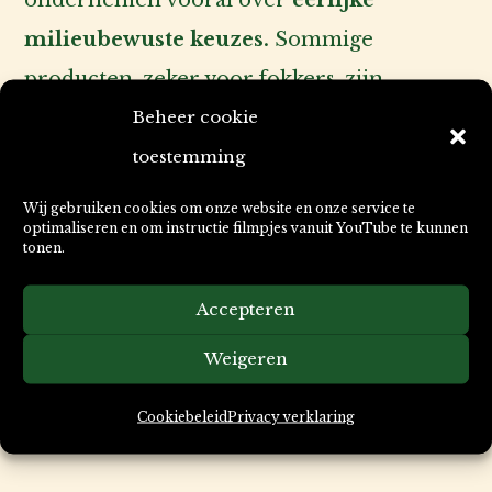
ondernemen vooral over
eerlijke
milieubewuste keuzes.
Sommige
producten, zeker voor fokkers, zijn
Beheer cookie
onmisbaar maar niet ideaal voor het
toestemming
milieu. Ik zoek naar de beste balans: zoveel
mogelijk milieuvriendelijke keuzes,
Wij gebruiken cookies om onze website en onze service te
optimaliseren en om instructie filmpjes vanuit YouTube te kunnen
zonder het praktische uit het oog te
tonen.
verliezen. Transparant en eerlijk, zonder
Accepteren
greenwashing.
Weigeren
Doorzettingsvermogen en
Cookiebeleid
Privacy verklaring
autisme