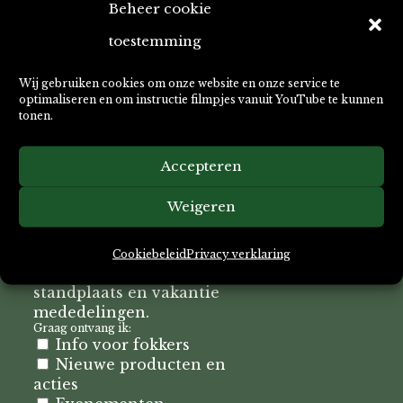
Beheer cookie
toestemming
Wij gebruiken cookies om onze website en onze service te
optimaliseren en om instructie filmpjes vanuit YouTube te kunnen
tonen.
Inspiratie voor
duurzame honden &
Accepteren
katten baasjes!
Weigeren
Deze nieuwsbrief kan je
hond niet verscheuren!
Zo ontvang je altijd onze
Cookiebeleid
Privacy verklaring
tips & tricks, acties,
standplaats en vakantie
mededelingen.
Graag ontvang ik:
Info voor fokkers
Nieuwe producten en
acties