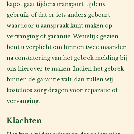
kapot gaat tijdens transport, tijdens
de
gebruik, of dat er iets anders gebeurt
fokker
waardoor u aanspraak kunt maken op
Voor
vervanging of garantie. Wettelijk gezien
de
bent u verplicht om binnen twee maanden
baas
na constatering van het gebrek melding bij
ons hierover te maken. Indien het gebrek
Over
ons
binnen de garantie valt, dan zullen wij
kosteloos zorg dragen voor reparatie of
Account
vervanging.
inlog
Klachten