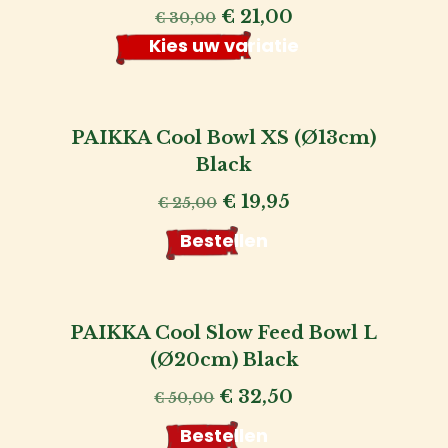
Oorspronkelijke
Huidige
€
21,00
€
30,00
prijs
prijs
Kies uw variatie
was:
is:
€ 30,00.
€ 21,00.
PAIKKA Cool Bowl XS (Ø13cm)
Black
Oorspronkelijke
Huidige
€
19,95
€
25,00
prijs
prijs
Bestellen
was:
is:
€ 25,00.
€ 19,95.
PAIKKA Cool Slow Feed Bowl L
(Ø20cm) Black
Oorspronkelijke
Huidige
€
32,50
€
50,00
prijs
prijs
Bestellen