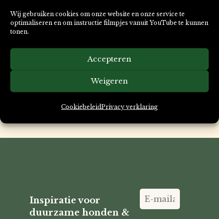
PAIKKA Cool Slow Feed Bowl XS
Wij gebruiken cookies om onze website en onze service te
(Ø13cm)
optimaliseren en om instructie filmpjes vanuit YouTube te kunnen
tonen.
Oorspronkelijke
Huidige
€
19,95
€
25,00
prijs
prijs
Kies uw variatie
Accepteren
was:
is:
€ 25,00.
€ 19,95.
Weigeren
Cookiebeleid
Privacy verklaring
Inspiratie voor
duurzame honden &