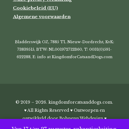
Cookiebeleid (EU)
Algemene voorwaarden
Bladderswijk OZ, 7885 TL Nieuw-Dordrecht, KvK:
73839515, BTW: NL001972712B60, T: 0031(0)591-
622288, E: info at KingdomforCatsandDogs.com
© 2019 – 2026. kingdomforcatsanddogs.com.
♥ All Rights Reserved ♥ Ontworpen en
ontwikkeld door
Bohnenn Webdesign
♥
Kingdom for Cats and Dogs ♥