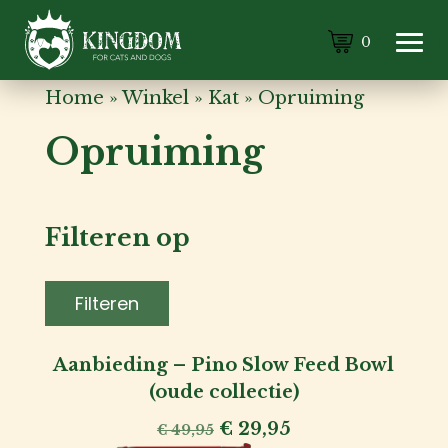
0
Home
»
Winkel
»
Kat
»
Opruiming
Opruiming
Filteren op
Filteren
Aanbieding – Pino Slow Feed Bowl
(oude collectie)
Kat
Oorspronkelijke
Huidige
€
29,95
€
49,95