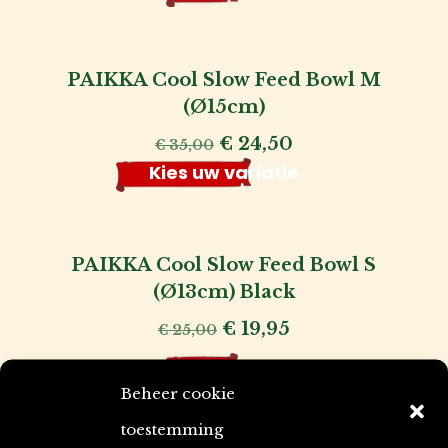
was:
is:
€ 50,00.
€ 32,50.
PAIKKA Cool Slow Feed Bowl M
(Ø15cm)
Oorspronkelijke
Huidige
€
24,50
€
35,00
prijs
prijs
Kies uw variatie
was:
is:
€ 35,00.
€ 24,50.
PAIKKA Cool Slow Feed Bowl S
(Ø13cm) Black
Oorspronkelijke
Huidige
€
19,95
€
25,00
prijs
prijs
Bestellen
was:
is:
Beheer cookie
€ 25,00.
€ 19,95.
toestemming