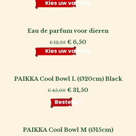
prijs
prijs
Kies uw variatie
Hond
was:
is:
€ 49,95.
€ 29,95.
Voor
de
Eau de parfum voor dieren
fokker
Oorspronkelijke
Huidige
€
6,50
€
12,95
prijs
prijs
Kies uw variatie
Voor
was:
is:
€ 12,95.
€ 6,50.
de
baas
PAIKKA Cool Bowl L (Ø20cm) Black
Oorspronkelijke
Huidige
€
31,50
€
45,00
Over
prijs
prijs
Bestellen
ons
was:
is:
€ 45,00.
€ 31,50.
Account
inlog
PAIKKA Cool Bowl M (Ø15cm)