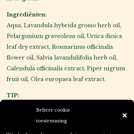
Ingrediënten:
Aqua, Lavandula hybrida grosso herb oil,
Pelargonium graveolens oil, Urtica dioica
leaf dry extract, Rosmarinus officinalis
flower oil, Salvia lavandulifolia herb oil,
Calendula officinalis extract, Piper nigrum
fruit oil, Olea europaea leaf extract.
TIP:
Heeft u een zeer angstige kat die -bij
Beheer cookie
aankomst van een pipet- onhandelbaar
toestemming
wordt? Dit product kunt u op uw handen