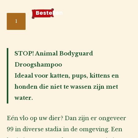
de
fokker
Bestellen
STOP!
Animal
Voor
Bodyguard
de
Droogshampoo
baas
STOP! Animal Bodyguard
aantal
Droogshampoo
Over
ons
Ideaal voor katten, pups, kittens en
honden die niet te wassen zijn met
Account
water.
inlog
Eén vlo op uw dier? Dan zijn er ongeveer
99 in diverse stadia in de omgeving. Een