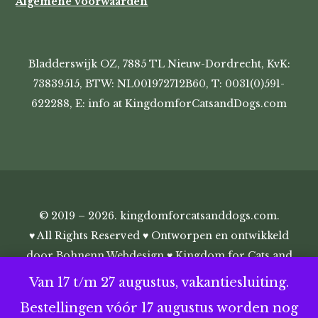
Algemene voorwaarden
Bladderswijk OZ, 7885 TL Nieuw-Dordrecht, KvK:
73839515, BTW: NL001972712B60, T: 0031(0)591-
622288, E: info at KingdomforCatsandDogs.com
© 2019 – 2026. kingdomforcatsanddogs.com.
♥ All Rights Reserved ♥ Ontworpen en ontwikkeld
door
Bohnenn Webdesign
♥ Kingdom for Cats and
Dogs ♥
Van 17 t/m 27 augustus, vakantiesluiting.
Bestellingen vóór 17 augustus worden nog