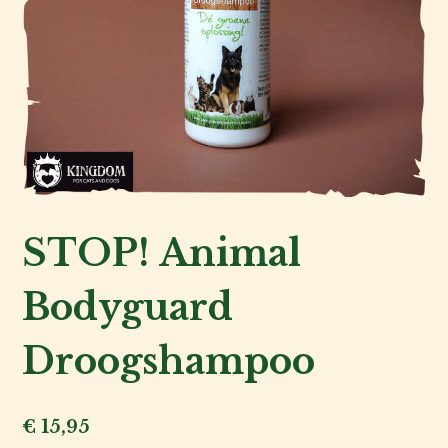
STOP! Animal
Bodyguard
Kat
Droogshampoo
Hond
Voor
€
15,95