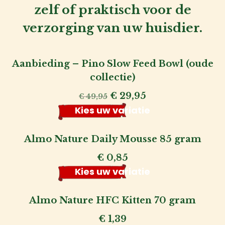
zelf of praktisch voor de
verzorging van uw huisdier.
Aanbieding – Pino Slow Feed Bowl (oude
collectie)
Oorspronkelijke
Huidige
€
29,95
€
49,95
prijs
prijs
Kies uw variatie
was:
is:
€ 49,95.
€ 29,95.
Almo Nature Daily Mousse 85 gram
€
0,85
Kies uw variatie
Almo Nature HFC Kitten 70 gram
€
1,39