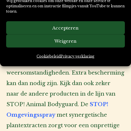
Wij gebruiken cookies om onze website en onze service te
spuiten, waarna u de kat rustig kunt aaien.
optimaliseren en om instructie filmpjes vanuit YouTube te kunnen
tonen.
Dit kunt u dagelijks doen waarbij u telkens
de dosering rustig opbouwt.
Accepteren
Weigeren
Sommige dieren kunnen vatbaarder zijn
dan anderen, afhankelijk van de
Cookiebeleid
Privacy verklaring
gezondheid, leefomgeving, vacht en
weersomstandigheden. Extra bescherming
kan dan nodig zijn. Kijk dan ook zeker
naar de andere producten in de lijn van
STOP! Animal Bodyguard. De
STOP!
Omgevingsspray
met synergetische
plantextracten zorgt voor een onprettige