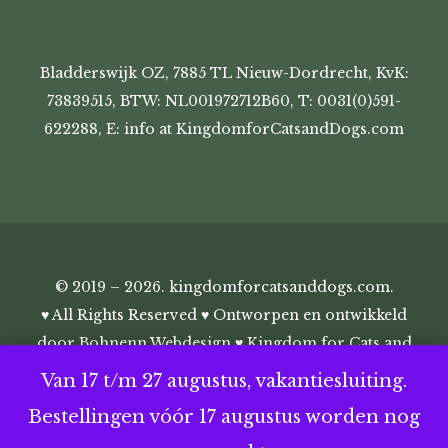
Bladderswijk OZ, 7885 TL Nieuw-Dordrecht, KvK:
73839515, BTW: NL001972712B60, T: 0031(0)591-
622288, E: info at KingdomforCatsandDogs.com
© 2019 – 2026. kingdomforcatsanddogs.com.
♥ All Rights Reserved ♥ Ontworpen en ontwikkeld
door
Bohnenn Webdesign
♥ Kingdom for Cats and
Dogs ♥
Van 17 t/m 27 augustus, vakantiesluiting.
Bestellingen vóór 17 augustus worden nog