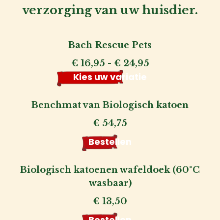
verzorging van uw huisdier.
Bach Rescue Pets
Prijsklasse:
€
16,95
-
€
24,95
€ 16,95
Kies uw variatie
tot
€ 24,95
Benchmat van Biologisch katoen
€
54,75
Bestellen
Biologisch katoenen wafeldoek (60°C
wasbaar)
€
13,50
Bestellen