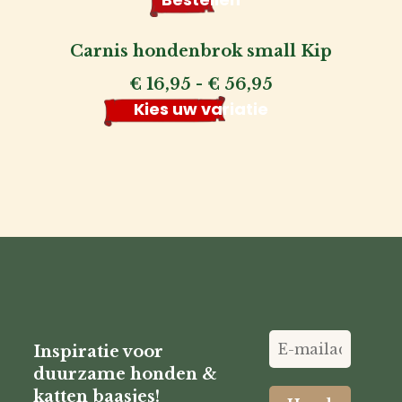
Carnis hondenbrok small Kip
Prijsklasse:
€
16,95
-
€
56,95
€ 16,95
Kies uw variatie
tot
€ 56,95
Inspiratie voor
duurzame honden &
katten baasjes!