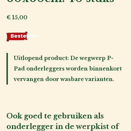
Over
€
15,00
ons
Account
Bestellen
P-
inlog
Pad
onderleggers
Uitlopend product: De wegwerp P-
60x60cm.
Pad onderleggers worden binnenkort
40
vervangen door wasbare varianten.
stuks
aantal
Ook goed te gebruiken als
onderlegger in de werpkist of