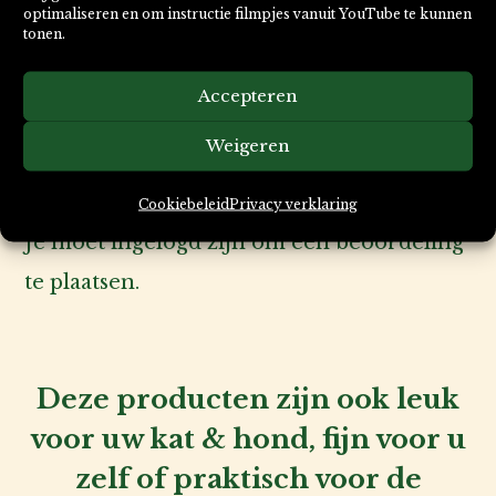
Beoordelingen
optimaliseren en om instructie filmpjes vanuit YouTube te kunnen
tonen.
Accepteren
Er zijn nog geen beoordelingen.
Weigeren
Wees de eerste om “P-Pad onderleggers
60x60cm. 40 stuks” te beoordelen
Cookiebeleid
Privacy verklaring
Je moet
ingelogd zijn
om een beoordeling
te plaatsen.
Deze producten zijn ook leuk
voor uw kat & hond, fijn voor u
zelf of praktisch voor de