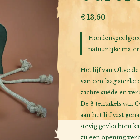
€
13,60
Hondenspeelgoed 
natuurlijke mater
Het lijf van Olive 
van een laag sterke
zachte suède en verbo
De 8 tentakels van 
aan het lijf vast gen
stevig gevlochten ka
zit een opening ver