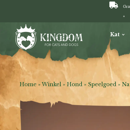

Gra
*
Kat
Home
»
Winkel
»
Hond
»
Speelgoed
»
Na