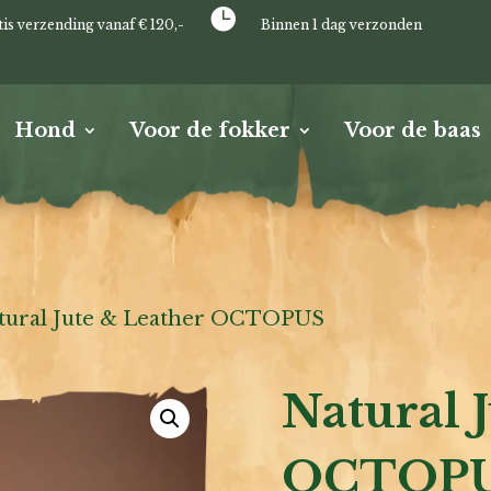

tis verzending vanaf € 120,-
Binnen 1 dag verzonden
Hond
Voor de fokker
Voor de baas
tural Jute & Leather OCTOPUS
Natural 
OCTOP