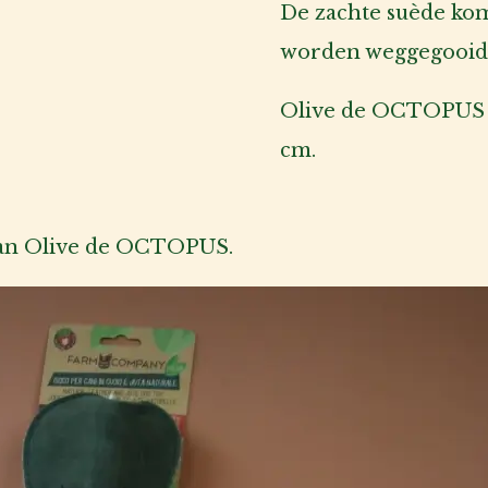
De zachte suède kom
worden weggegooid
Olive de OCTOPUS he
cm.
f van Olive de OCTOPUS.