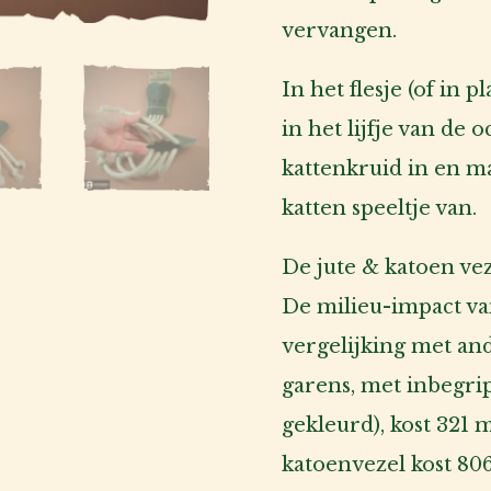
vervangen.
In het flesje (of in p
in het lijfje van de 
kattenkruid in en m
katten speeltje van.
De jute & katoen vez
De milieu-impact van 
vergelijking met and
garens, met inbegrip
gekleurd), kost 321 
katoenvezel kost 80