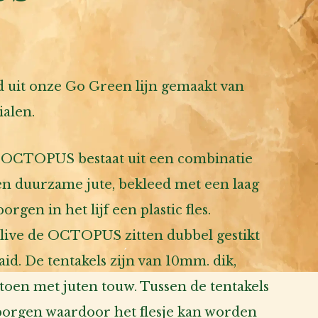
uit onze Go Green lijn gemaakt van
ialen.
de OCTOPUS bestaat uit een combinatie
 en duurzame jute, bekleed met een laag
rgen in het lijf een plastic fles.
Olive de OCTOPUS zitten dubbel gestikt
aaid. De tentakels zijn van 10mm. dik,
toen met juten touw. Tussen de tentakels
borgen waardoor het flesje kan worden