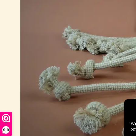
Wi
om
9,9