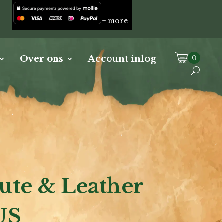
+ more
0
Over ons
Account inlog
Jute & Leather
US