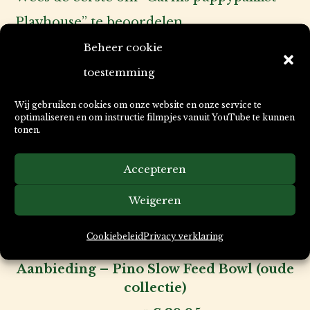
Playhouse” te beoordelen
Je moet
ingelogd zijn
om een beoordeling
Beheer cookie
te plaatsen.
toestemming
Wij gebruiken cookies om onze website en onze service te
optimaliseren en om instructie filmpjes vanuit YouTube te kunnen
tonen.
Deze producten zijn ook leuk
voor uw kat & hond, fijn voor u
Accepteren
zelf of praktisch voor de
Weigeren
verzorging van uw huisdier.
Cookiebeleid
Privacy verklaring
Aanbieding – Pino Slow Feed Bowl (oude
collectie)