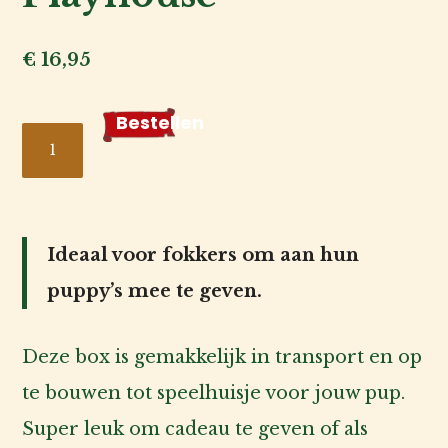
ons
€
16,95
Account
inlog
Bestellen
Carnis
puppypakket
Playhouse
aantal
Ideaal voor fokkers om aan hun
puppy’s mee te geven.
Deze box is gemakkelijk in transport en op
te bouwen tot speelhuisje voor jouw pup.
Super leuk om cadeau te geven of als