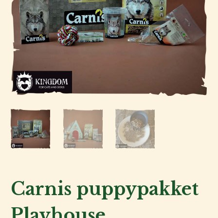
Kat
Hond
Voor
de
fokker
Voor
de
baas
Carnis puppypakket
Over
Playhouse