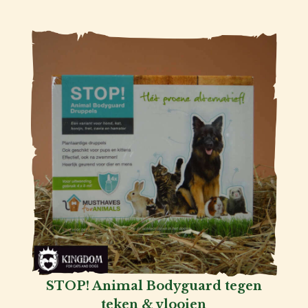
Voor
de
baas
Over
ons
Account
inlog
STOP! Animal Bodyguard tegen
teken & vlooien