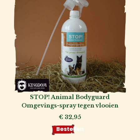
Kat
Hond
STOP! Animal Bodyguard
Omgevings-spray tegen vlooien
Voor
€
32,95
de
fokker
Bestellen