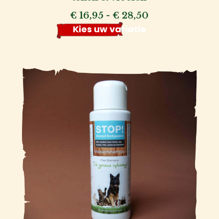
Prijsklasse:
€
16,95
-
€
28,50
€ 16,95
Kies uw variatie
tot
€ 28,50