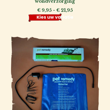
wondverzorging
Prijsklasse:
€
9,95
-
€
21,95
€ 9,95
Kies uw variatie
tot
€ 21,95