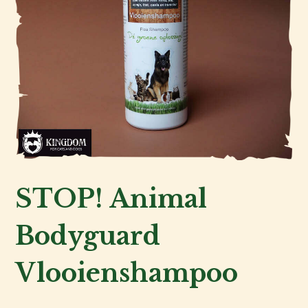
Kat
STOP! Animal
Hond
Bodyguard
Voor
Vlooienshampoo
de
fokker