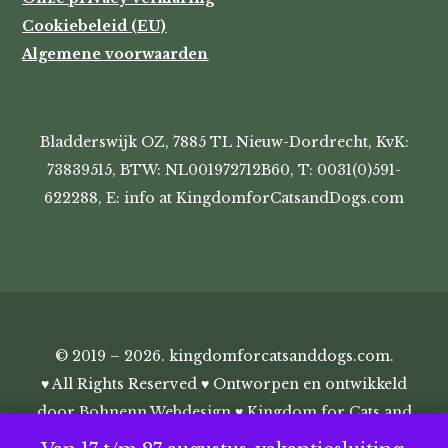
Cookiebeleid (EU)
Algemene voorwaarden
Bladderswijk OZ, 7885 TL Nieuw-Dordrecht, KvK:
73839515, BTW: NL001972712B60, T: 0031(0)591-
622288, E: info at KingdomforCatsandDogs.com
© 2019 – 2026. kingdomforcatsanddogs.com.
♥ All Rights Reserved ♥ Ontworpen en ontwikkeld
door
Bohnenn Webdesign
♥ Kingdom for Cats and
Dogs ♥