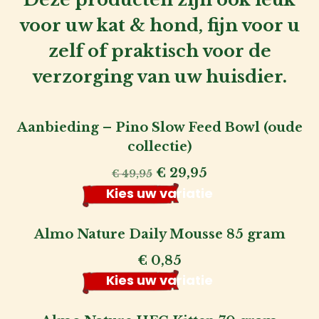
voor uw kat & hond, fijn voor u
zelf of praktisch voor de
verzorging van uw huisdier.
Aanbieding – Pino Slow Feed Bowl (oude
collectie)
Oorspronkelijke
Huidige
€
29,95
€
49,95
prijs
prijs
Kies uw variatie
was:
is:
€ 49,95.
€ 29,95.
Almo Nature Daily Mousse 85 gram
€
0,85
Kies uw variatie