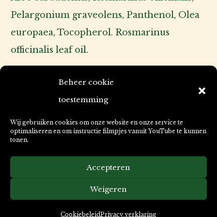
Pelargonium graveolens, Panthenol, Olea
europaea, Tocopherol. Rosmarinus
officinalis leaf oil.
Sommige dieren kunnen vatbaarder zijn
Beheer cookie
dan anderen, afhankelijk van de
toestemming
gezondheid, leefomgeving, vacht en
Wij gebruiken cookies om onze website en onze service te
weersomstandigheden. Extra bescherming
optimaliseren en om instructie filmpjes vanuit YouTube te kunnen
tonen.
kan dan nodig zijn. Kijk dan ook zeker
naar de andere producten in de lijn van
Accepteren
STOP! Animal Bodyguard. De
STOP!
Weigeren
Omgevingsspray
met synergetische
plantextracten zorgt voor een onprettige
Cookiebeleid
Privacy verklaring