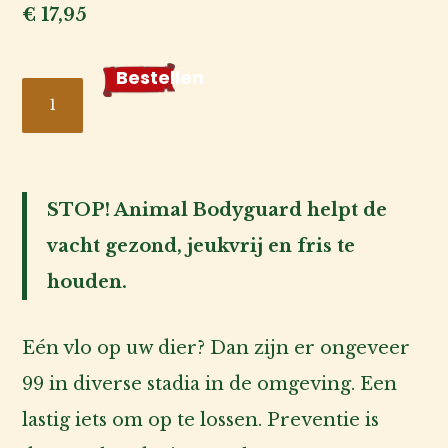
€
17,95
Voor
Bestellen
STOP!
de
baas
Animal
Bodyguard
Over
Vlooienshampoo
ons
STOP! Animal Bodyguard helpt de
aantal
vacht gezond, jeukvrij en fris te
Account
houden.
inlog
Eén vlo op uw dier? Dan zijn er ongeveer
99 in diverse stadia in de omgeving. Een
lastig iets om op te lossen. Preventie is