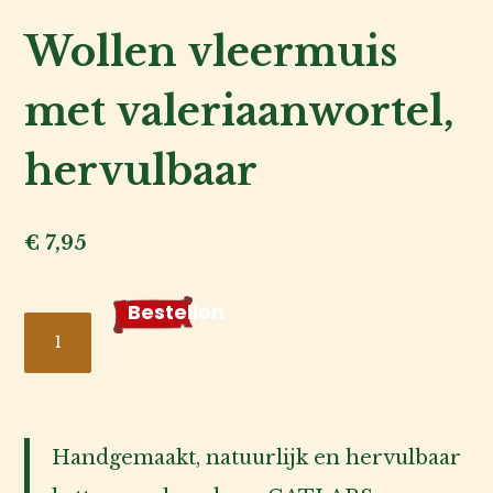
de
Wollen vleermuis
fokker
met valeriaanwortel,
Voor
de
hervulbaar
baas
€
7,95
Over
ons
Bestellen
Wollen
Account
vleermuis
inlog
met
valeriaanwortel,
Handgemaakt, natuurlijk en hervulbaar
hervulbaar