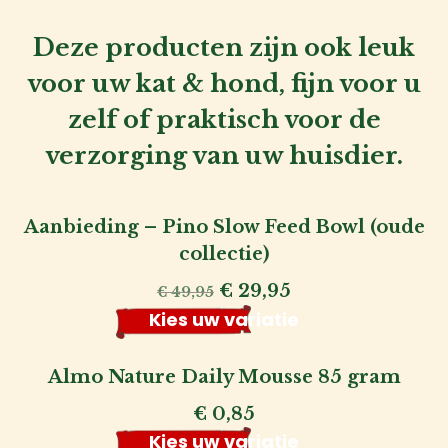
Deze producten zijn ook leuk
voor uw kat & hond, fijn voor u
zelf of praktisch voor de
verzorging van uw huisdier.
Aanbieding – Pino Slow Feed Bowl (oude
collectie)
Oorspronkelijke
Huidige
€
29,95
€
49,95
prijs
prijs
Kies uw variatie
was:
is:
€ 49,95.
€ 29,95.
Almo Nature Daily Mousse 85 gram
€
0,85
Kies uw variatie