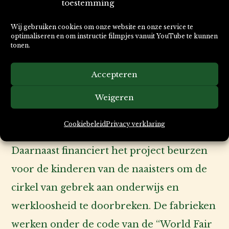
toestemming
S wordt
liefdevol met de hand gemaakt in twee
Wij gebruiken cookies om onze website en onze service te
optimaliseren en om instructie filmpjes vanuit YouTube te kunnen
sociale instellingen in Nepal. Bij de sociale
tonen.
projecten in Nepal werken naaisters uit
Accepteren
sociaal achtergestelde milieus die geen
toegang hebben tot de arbeidsmarkt. Het
Weigeren
loon is bovengemiddeld en de naaisters
Cookiebeleid
Privacy verklaring
hebben een ziektekostenverzekering.
Daarnaast financiert het project beurzen
voor de kinderen van de naaisters om de
cirkel van gebrek aan onderwijs en
werkloosheid te doorbreken. De fabrieken
werken onder de code van de “World Fair