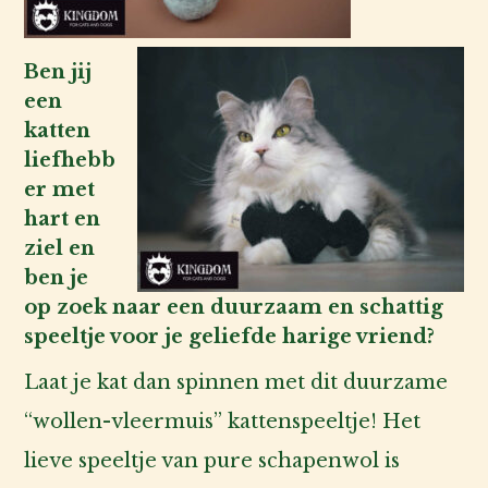
Ben jij
een
katten
liefhebb
er met
hart en
ziel en
ben je
op zoek naar een duurzaam en schattig
speeltje voor je geliefde harige vriend?
Laat je kat dan spinnen met dit duurzame
“wollen-vleermuis” kattenspeeltje! Het
lieve speeltje van pure schapenwol is