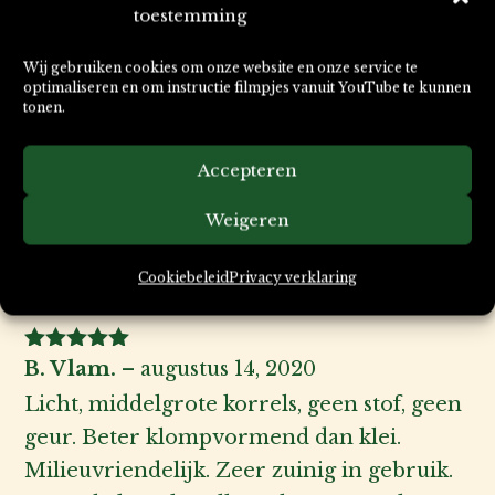
toestemming
Wij gebruiken cookies om onze website en onze service te
optimaliseren en om instructie filmpjes vanuit YouTube te kunnen
tonen.
8 beoordelingen voor
Accepteren
Kattenbak vulling SoftCat
Weigeren
GRASS
Cookiebeleid
Privacy verklaring
Gewaardeerd
B. Vlam.
–
augustus 14, 2020
5
uit 5
Licht, middelgrote korrels, geen stof, geen
geur. Beter klompvormend dan klei.
Milieuvriendelijk. Zeer zuinig in gebruik.