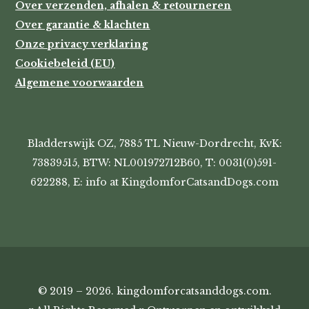
Over verzenden, afhalen & retourneren
Over garantie & klachten
Onze privacy verklaring
Cookiebeleid (EU)
Algemene voorwaarden
Bladderswijk OZ, 7885 TL Nieuw-Dordrecht, KvK:
73839515, BTW: NL001972712B60, T: 0031(0)591-
622288, E: info at KingdomforCatsandDogs.com
© 2019 – 2026. kingdomforcatsanddogs.com.