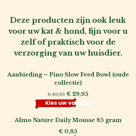
Deze producten zijn ook leuk
voor uw kat & hond, fijn voor u
zelf of praktisch voor de
verzorging van uw huisdier.
Aanbieding – Pino Slow Feed Bowl (oude
collectie)
Oorspronkelijke
Huidige
€
29,95
€
49,95
prijs
prijs
Kies uw variatie
was:
is:
€ 49,95.
€ 29,95.
Almo Nature Daily Mousse 85 gram
€
0,85