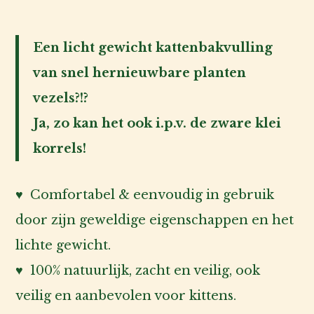
SoftCat
Voor
GRASS
de
Een licht gewicht kattenbakvulling
baas
aantal
van snel hernieuwbare planten
Over
vezels?!?
ons
Ja, zo kan het ook i.p.v. de zware klei
korrels!
Account
inlog
♥ Comfortabel & eenvoudig in gebruik
door zijn geweldige eigenschappen en het
lichte gewicht.
♥ 100% natuurlijk, zacht en veilig, ook
veilig en aanbevolen voor kittens.