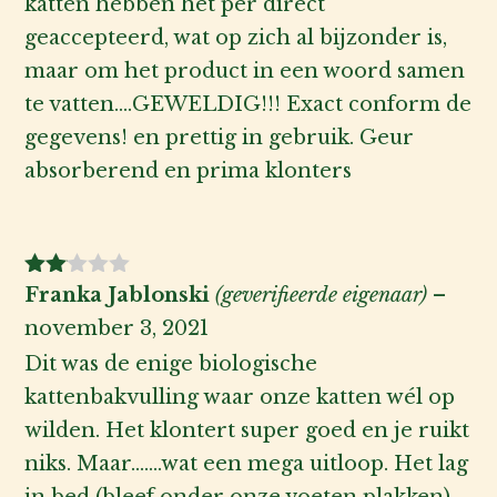
katten hebben het per direct
geaccepteerd, wat op zich al bijzonder is,
maar om het product in een woord samen
te vatten….GEWELDIG!!! Exact conform de
gegevens! en prettig in gebruik. Geur
absorberend en prima klonters
Gew
Franka Jablonski
(geverifieerde eigenaar)
–
aard
november 3, 2021
eerd
2
uit
Dit was de enige biologische
5
kattenbakvulling waar onze katten wél op
wilden. Het klontert super goed en je ruikt
niks. Maar…….wat een mega uitloop. Het lag
in bed (bleef onder onze voeten plakken)