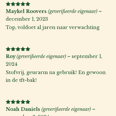
Gewaardeerd
Maykel Roovers
(geverifieerde eigenaar)
–
5
uit 5
december 1, 2023
Top, voldoet al jaren naar verwachting
Gewaardeerd
Roy
(geverifieerde eigenaar)
–
september 1,
5
uit 5
2024
Stofvrij, geurarm na gebruik! En gewoon
in de tft-bak!
Gewaardeerd
Noah Daniels
(geverifieerde eigenaar)
–
5
uit 5