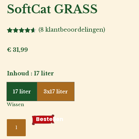
SoftCat GRASS
(
8
klantbeoordelingen)
Gewaardeer
8
d
4.50
op
5
€
31,99
gebaseerd
op
klantbeoord
Kat
elingen
Inhoud
:
17 liter
Hond
17 liter
3x17 liter
Wissen
Voor
de
Bestellen
Kattenbak
fokker
vulling