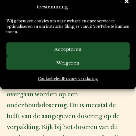
poezen of voedsters.
toestemming
In een acute situatie is de duur van de
Wij gebruiken cookies om onze website en onze service te
optimaliseren en om instructie filmpjes vanuit YouTube te kunnen
behandeling relatief kort. Dit kan variëren
tonen.
van enkele dagen tot 3 weken. Ga bij
Accepteren
verbetering nog enige dagen door met
toediening van dit product. Bij langdurig
Weigeren
ongemak is het effect meestal zichtbaar na
Cookiebeleid
Privacy verklaring
1 tot 3 weken. Bij verbetering kan
overgaan worden op een
onderhoudsdosering. Dit is meestal de
helft van de aangegeven dosering op de
verpakking. Kijk bij het doseren van dit