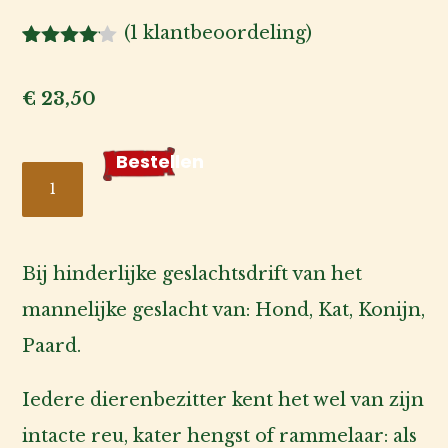
(
1
klantbeoordeling)
Kat
Gewaarde
1
erd
4.00
op 5
€
23,50
Hond
gebaseer
d op
klantbeoor
Bestellen
PUUR
Voor
deling
Hypersex
de
fokker
/
Geslachtsdrift
Bij hinderlijke geslachtsdrift van het
Voor
50ml
mannelijke geslacht van: Hond, Kat, Konijn,
de
aantal
Paard.
baas
Iedere dierenbezitter kent het wel van zijn
Over
intacte reu, kater hengst of rammelaar: als
ons