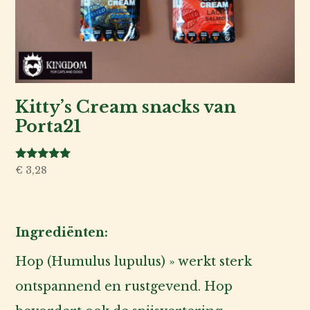
Kitty’s Cream snacks van
Porta21
Gewaardeerd
€
3,28
5.00
uit 5
Ingrediënten:
Hop (Humulus lupulus) » werkt sterk
ontspannend en rustgevend. Hop