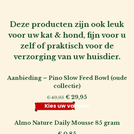
Deze producten zijn ook leuk
voor uw kat & hond, fijn voor u
zelf of praktisch voor de
verzorging van uw huisdier.
Aanbieding – Pino Slow Feed Bowl (oude
collectie)
Oorspronkelijke
Huidige
€
29,95
€
49,95
prijs
prijs
Kies uw variatie
was:
is:
€ 49,95.
€ 29,95.
Almo Nature Daily Mousse 85 gram