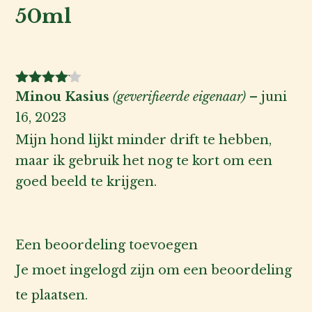
50ml
Gewaarde
Minou Kasius
(geverifieerde eigenaar)
–
juni
erd
4
uit
16, 2023
5
Mijn hond lijkt minder drift te hebben,
maar ik gebruik het nog te kort om een
goed beeld te krijgen.
Een beoordeling toevoegen
Je moet
ingelogd zijn
om een beoordeling
te plaatsen.