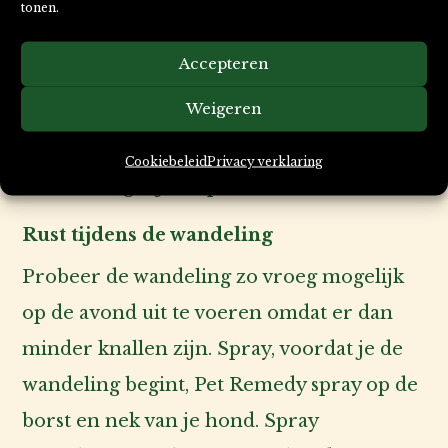
en ontspannen gevoel te creëren. Geef je
tonen.
huisdier de ruimte om zich te kunnen
Accepteren
terugtrekken.
Weigeren
Sluit gordijnen, laat licht branden en zet
de radio of tv aan. Maskeer op die manier
Cookiebeleid
Privacy verklaring
zo veel mogelijk de prikkels.
Rust tijdens de wandeling
Probeer de wandeling zo vroeg mogelijk
op de avond uit te voeren omdat er dan
minder knallen zijn. Spray, voordat je de
wandeling begint, Pet Remedy spray op de
borst en nek van je hond. Spray