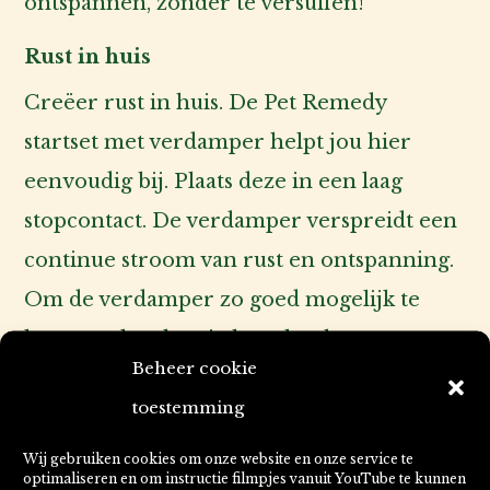
ontspannen, zónder te versuffen!
Rust in huis
Creëer rust in huis. De Pet Remedy
startset met verdamper helpt jou hier
eenvoudig bij. Plaats deze in een laag
stopcontact. De verdamper verspreidt een
continue stroom van rust en ontspanning.
Om de verdamper zo goed mogelijk te
laten werken kun je hem het beste
Beheer cookie
plaatsen op een tochtvrije plaats.
toestemming
Spray de Pet Remedy spray in de mand of
op het kussen van je huisdier om een veilig
Wij gebruiken cookies om onze website en onze service te
optimaliseren en om instructie filmpjes vanuit YouTube te kunnen