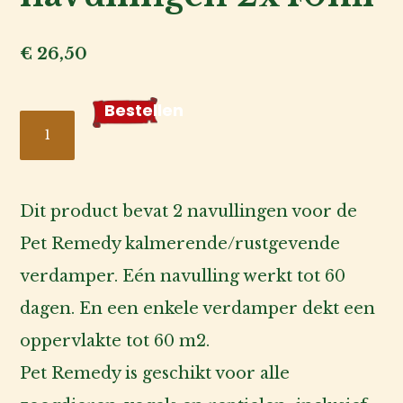
de
fokker
€
26,50
Voor
de
Bestellen
Pet
baas
Remedy
navullingen
Over
2x40ml
Dit product bevat 2 navullingen voor de
ons
aantal
Pet Remedy kalmerende/rustgevende
Account
verdamper. Eén navulling werkt tot 60
inlog
dagen. En een enkele verdamper dekt een
oppervlakte tot 60 m2.
Pet Remedy is geschikt voor alle