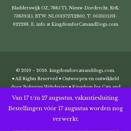
Bladderswijk OZ, 7885 TL Nieuw-Dordrecht, KvK:
73839515, BTW: NL001972712B60, T: 0031(0)591-
622288, E: info at KingdomforCatsandDogs.com
© 2019 – 2026. kingdomforcatsanddogs.com.
♥ All Rights Reserved ♥ Ontworpen en ontwikkeld
door
Bohnenn Webdesign
♥ Kingdom for Cats and
Dogs ♥
Van 17 t/m 27 augustus, vakantiesluiting.
Bestellingen vóór 17 augustus worden nog
verwerkt.
...........................................................................................