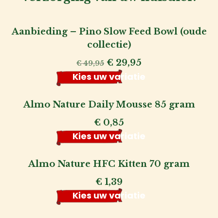
Aanbieding – Pino Slow Feed Bowl (oude
collectie)
Oorspronkelijke
Huidige
€
29,95
€
49,95
prijs
prijs
Kies uw variatie
was:
is:
€ 49,95.
€ 29,95.
Almo Nature Daily Mousse 85 gram
€
0,85
Kies uw variatie
Almo Nature HFC Kitten 70 gram
€
1,39
Kies uw variatie