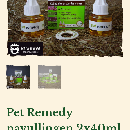
Kat
Hond
Pet Remedy
Voor
navullingen 2x40ml