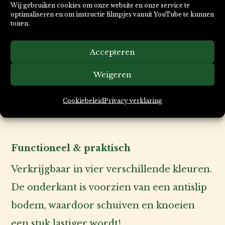
snorharen de rand van het bakje raakt.
Wij gebruiken cookies om onze website en onze service te
optimaliseren en om instructie filmpjes vanuit YouTube te kunnen
Sommige katten ervaren voerbakken met
tonen.
een hoge rand als onprettig omdat hun
Accepteren
gevoelige snorharen alsmaar de randen
Weigeren
raken. Deze gevoeligheid wordt ook wel
‘whisker fatigue’ genoemd.
Cookiebeleid
Privacy verklaring
Functioneel & praktisch
Verkrijgbaar in vier verschillende kleuren.
De onderkant is voorzien van een antislip
bodem, waardoor schuiven en knoeien
een stuk lastiger wordt!