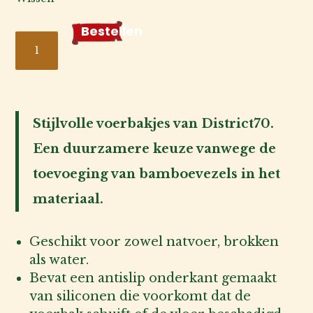
Bestellen
Katten
voerbakje
District
70
Stijlvolle voerbakjes van District70.
BAMBOO
Een duurzamere keuze vanwege de
aantal
toevoeging van bamboevezels in het
materiaal.
Geschikt voor zowel natvoer, brokken
als water.
Bevat een antislip onderkant gemaakt
van siliconen die voorkomt dat de