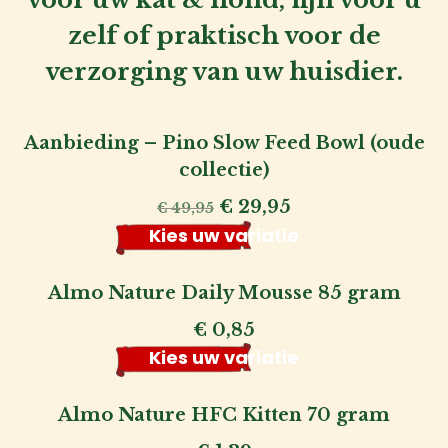
zelf of praktisch voor de
verzorging van uw huisdier.
Aanbieding – Pino Slow Feed Bowl (oude
collectie)
Oorspronkelijke
Huidige
€
29,95
€
49,95
prijs
prijs
Kies uw variatie
was:
is:
€ 49,95.
€ 29,95.
Almo Nature Daily Mousse 85 gram
€
0,85
Kies uw variatie
Almo Nature HFC Kitten 70 gram