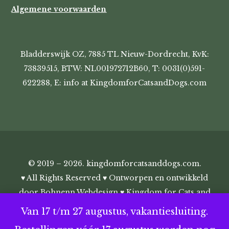
Algemene voorwaarden
Bladderswijk OZ, 7885 TL Nieuw-Dordrecht, KvK:
73839515, BTW: NL001972712B60, T: 0031(0)591-
622288, E: info at KingdomforCatsandDogs.com
© 2019 – 2026. kingdomforcatsanddogs.com.
♥ All Rights Reserved ♥ Ontworpen en ontwikkeld
door
Bohnenn Webdesign
♥ Kingdom for Cats and
Dogs ♥
Van 17 t/m 27 augustus, vakantiesluiting.