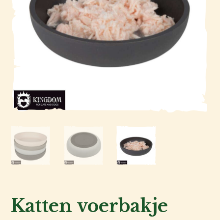
Kat
Hond
Katten voerbakje
Voor