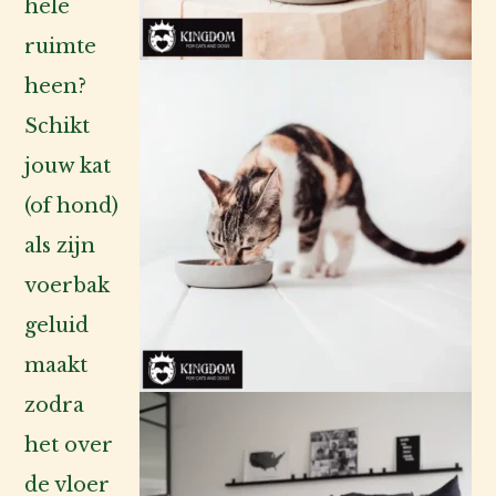
hele
ruimte
heen?
Schikt
jouw kat
(of hond)
als zijn
voerbak
geluid
maakt
zodra
het over
de vloer