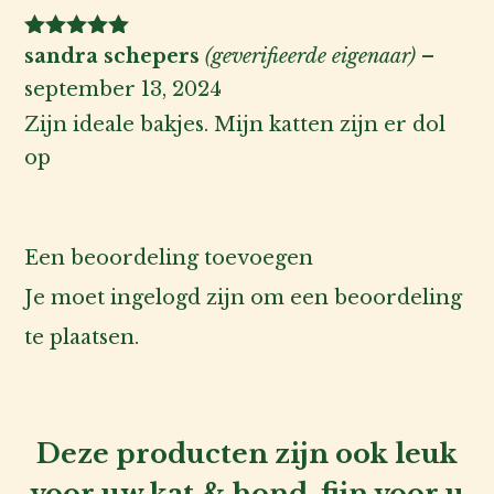
Gewaardeerd
sandra schepers
(geverifieerde eigenaar)
–
5
uit 5
september 13, 2024
Zijn ideale bakjes. Mijn katten zijn er dol
op
Een beoordeling toevoegen
Je moet
ingelogd zijn
om een beoordeling
te plaatsen.
Deze producten zijn ook leuk
voor uw kat & hond, fijn voor u