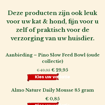
Deze producten zijn ook leuk
voor uw kat & hond, fijn voor u
zelf of praktisch voor de
verzorging van uw huisdier.
Aanbieding – Pino Slow Feed Bowl (oude
collectie)
Oorspronkelijke
Huidige
€
29,95
€
49,95
prijs
prijs
Kies uw variatie
was:
is:
€ 49,95.
€ 29,95.
Almo Nature Daily Mousse 85 gram
€
0,85