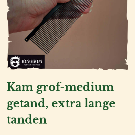
Kat
Hond
Kam grof-medium
Voor
de
getand, extra lange
fokker
tanden
Voor