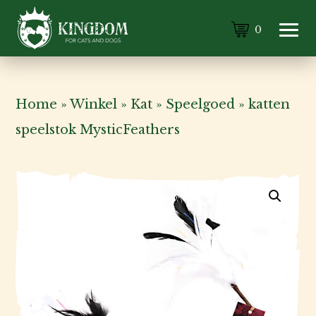
0
Home
»
Winkel
»
Kat
»
Speelgoed
»
katten
speelstok MysticFeathers