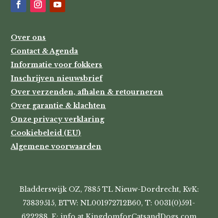
Over ons
Contact & Agenda
Informatie voor fokkers
Inschrijven nieuwsbrief
Over verzenden, afhalen & retourneren
Over garantie & klachten
Onze privacy verklaring
Cookiebeleid (EU)
Algemene voorwaarden
Bladderswijk OZ, 7885 TL Nieuw-Dordrecht, KvK:
73839515, BTW: NL001972712B60, T: 0031(0)591-
622288, E: info at KingdomforCatsandDogs.com