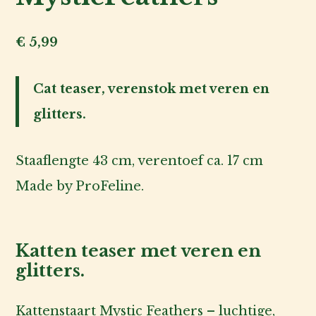
ons
€
5,99
Account
inlog
Cat teaser, verenstok met veren en
glitters.
Staaflengte 43 cm, verentoef ca. 17 cm
Made by ProFeline.
Katten teaser met veren en
glitters.
Kattenstaart Mystic Feathers – luchtige,