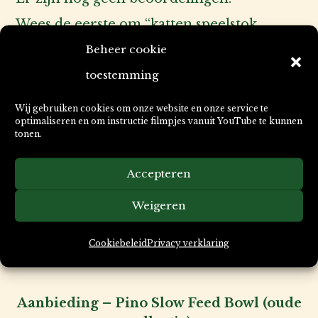
Wees de eerste om “katten speelstok
MysticFeathers” te beoordelen
Beheer cookie
Je moet
ingelogd zijn
om een beoordeling
toestemming
te plaatsen.
Wij gebruiken cookies om onze website en onze service te
optimaliseren en om instructie filmpjes vanuit YouTube te kunnen
tonen.
Deze producten zijn ook leuk
Accepteren
voor uw kat & hond, fijn voor u
Weigeren
zelf of praktisch voor de
Cookiebeleid
Privacy verklaring
verzorging van uw huisdier.
Aanbieding – Pino Slow Feed Bowl (oude