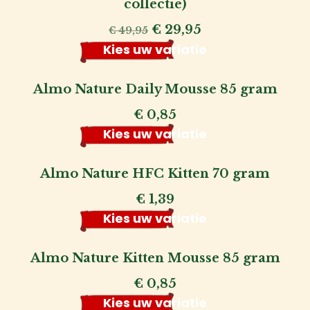
collectie)
Oorspronkelijke
Huidige
€
29,95
€
49,95
prijs
prijs
Kies uw variatie
was:
is:
€ 49,95.
€ 29,95.
Almo Nature Daily Mousse 85 gram
€
0,85
Kies uw variatie
Almo Nature HFC Kitten 70 gram
€
1,39
Kies uw variatie
Almo Nature Kitten Mousse 85 gram
€
0,85
Kies uw variatie