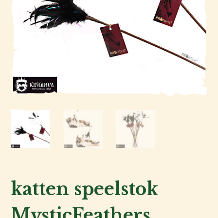
Kat
Hond
Voor
de
fokker
Voor
de
baas
katten speelstok
Over
MysticFeathers