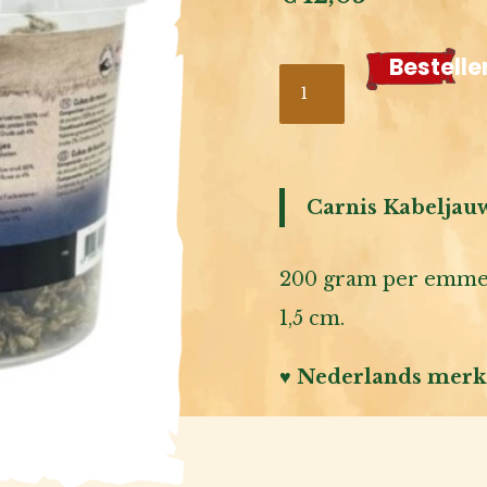
Bestelle
Carnis
Kabeljauw
blokjes
aantal
Carnis Kabeljauw
200 gram per emmertj
1,5 cm.
♥ Nederlands merk