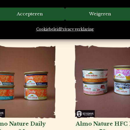
Accepteren
Weigeren
 leuk voor uw kat & hond, fijn voor 
de verzorging van uw huisdier.
Cookiebeleid
Privacy verklaring
mo Nature Daily
Almo Nature HFC 