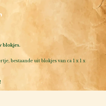
n
 blokjes.
e, bestaande uit blokjes van ca 1 x 1 x
!