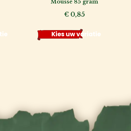
Mousse 85 gram
€
0,85
tie
Kies uw variatie