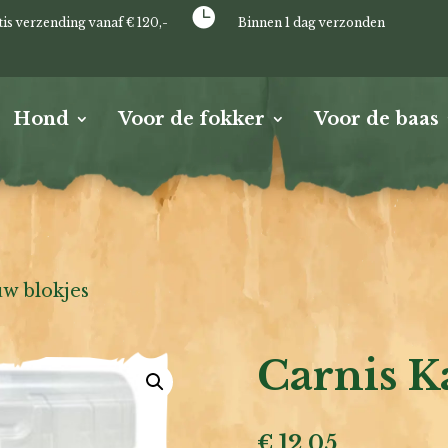

tis verzending vanaf € 120,-
Binnen 1 dag verzonden
Hond
Voor de fokker
Voor de baas
uw blokjes
Carnis K
€
12,05