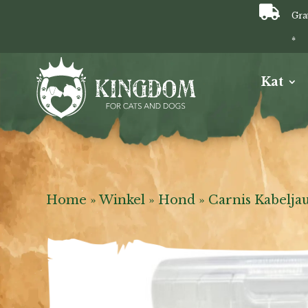

Gra
*
Kat
Home
»
Winkel
»
Hond
»
Carnis Kabelja