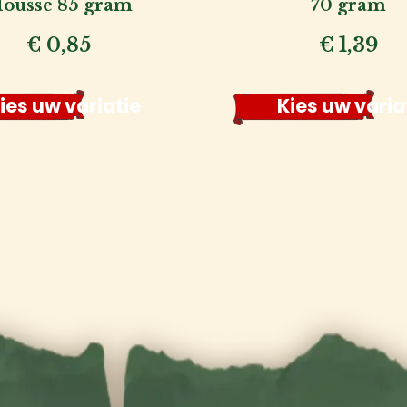
ousse 85 gram
70 gram
€
0,85
€
1,39
ies uw variatie
Kies uw varia