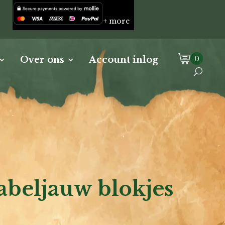
+ more
0
Over ons
Account inlog
abeljauw blokjes