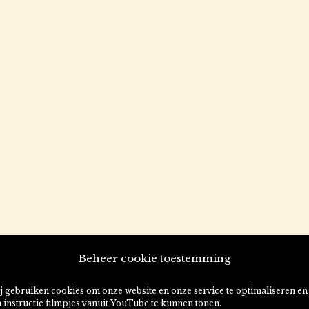
okjes” te beoordelen
Beheer cookie toestemming
 te plaatsen.
j gebruiken cookies om onze website en onze service te optimaliseren en
 instructie filmpjes vanuit YouTube te kunnen tonen.