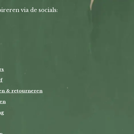
ireren via de socials:
rs
f
en & retourneren
ten
ng
n