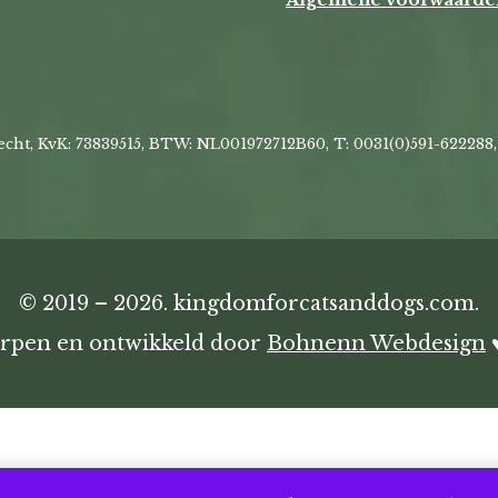
cht, KvK: 73839515, BTW: NL001972712B60, T: 0031(0)591-622288
© 2019 – 2026. kingdomforcatsanddogs.com.
orpen en ontwikkeld door
Bohnenn Webdesign
♥