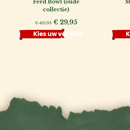
Feed Bowl (oude
M
collectie)
Oorspronkelijke
Huidige
€
29,95
€
49,95
prijs
prijs
Kies uw variatie
K
was:
is:
€ 49,95.
€ 29,95.