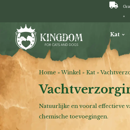

Gra
*
Kat
Home
»
Winkel
»
Kat
»
Vachtverz
Vachtverzorgi
Natuurlijke en vooral effectieve 
chemische toevoegingen.