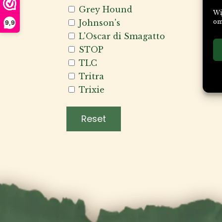
Grey Hound
Wi
om
Johnson's
9,9
L'Oscar di Smagatto
STOP
TLC
Tritra
Trixie
Reset