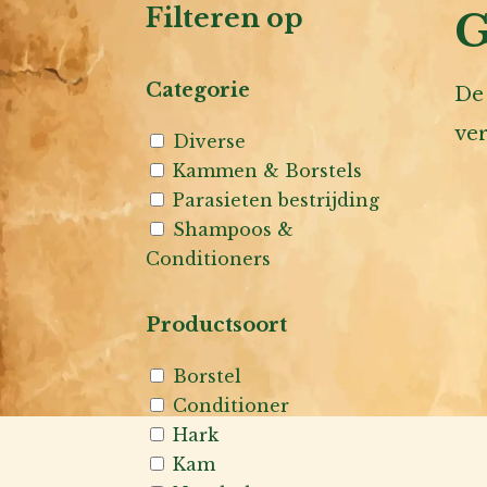
Filteren op
G
Categorie
De 
ver
Diverse
Kammen & Borstels
Parasieten bestrijding
Shampoos &
Conditioners
Productsoort
Borstel
Conditioner
Hark
Kam