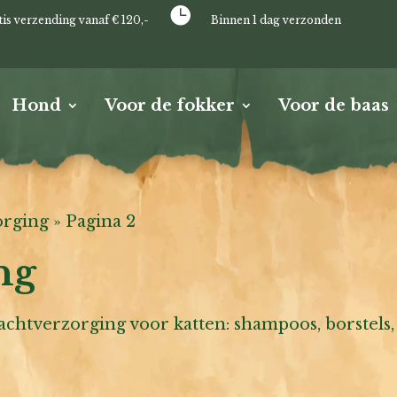

tis verzending vanaf € 120,-
Binnen 1 dag verzonden
Hond
Voor de fokker
Voor de baas
orging
»
Pagina 2
ng
vachtverzorging voor katten: shampoos, borstels