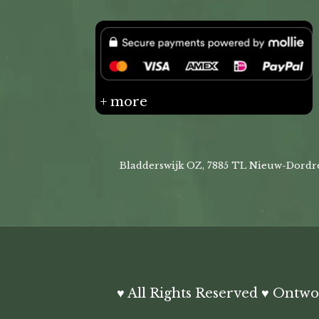
+ more
Bladderswijk OZ, 7885 TL Nieuw-Dordre
♥ All Rights Reserved ♥ Ontw