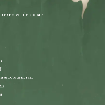
ireren via de socials:
rs
f
en & retourneren
en
ng