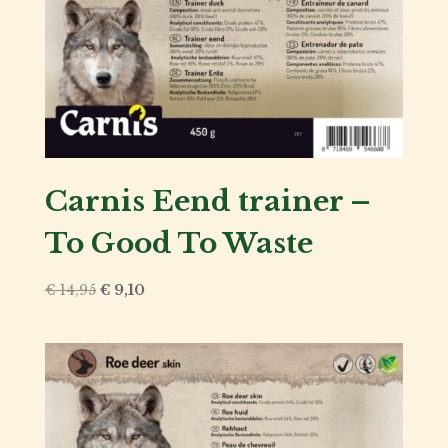
Carnis Eend trainer –
Kat
To Good To Waste
Hond
Oorspronkelijke
Huidige
€
14,95
€
9,10
prijs
prijs
was:
is:
Voor
€ 14,95.
€ 9,10.
de
fokker