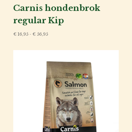
Carnis hondenbrok
regular Kip
Prijsklasse:
€
16,95
-
€
56,95
€ 16,95
tot
€ 56,95