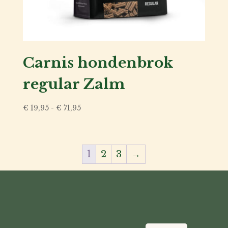
Carnis hondenbrok
regular Zalm
Prijsklasse:
€
19,95
-
€
71,95
€ 19,95
tot
€ 71,95
1
2
3
→