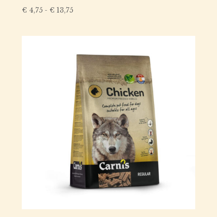
Prijsklasse:
€
4,75
-
€
13,75
€ 4,75
tot
€ 13,75