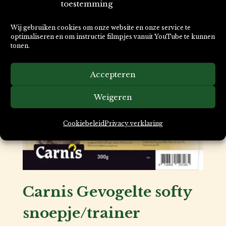
toestemming
vleesworsten Konijn
Wij gebruiken cookies om onze website en onze service te
optimaliseren en om instructie filmpjes vanuit YouTube te kunnen
Prijsklasse:
€
3,50
-
€
8,95
tonen.
€ 3,50
tot
Accepteren
€ 8,95
Weigeren
Cookiebeleid
Privacy verklaring
Carnis Gevogelte softy
snoepje/trainer