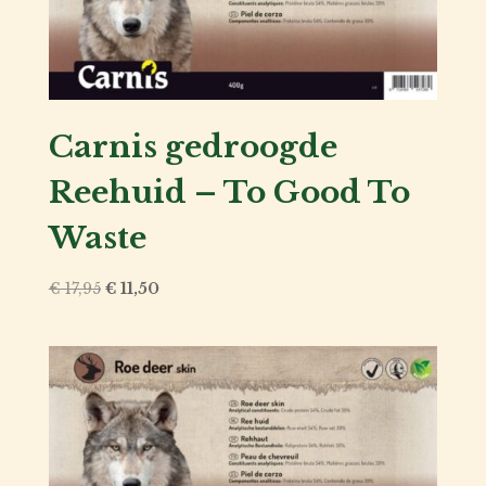
Voor
de
baas
Carnis gedroogde
Over
ons
Reehuid – To Good To
Waste
Account
inlog
Oorspronkelijke
Huidige
€
17,95
€
11,50
prijs
prijs
was:
is:
€ 17,95.
€ 11,50.