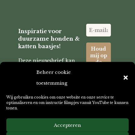
Inspiratie voor
duurzame honden &
katten baasjes!
Deze nieuwsbrief kan
je hond niet
Beheer cookie
verscheuren!
Zo ontvang je altijd
toestemming
onze tips & tricks,
acties, standplaats en
Wij gebruiken cookies om onze website en onze service te
vakantie
optimaliseren en om instructie filmpjes vanuit YouTube te kunnen
mededelingen.
tonen.
Graag ontvang ik:
Info voor fokkers
Nieuwe producten
Accepteren
en acties