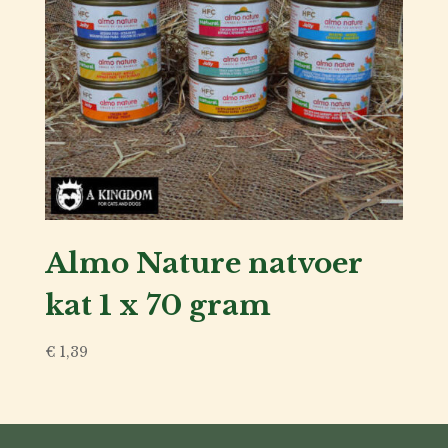
fokker
Voor
de
baas
Over
ons
Almo Nature natvoer
Account
kat 1 x 70 gram
inlog
€
1,39