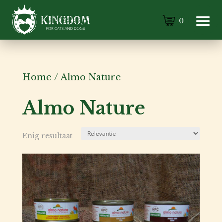
0
Home
/
Almo Nature
Almo Nature
Enig resultaat
Kat
Hond
Voor
de